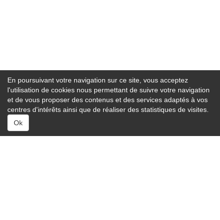
En poursuivant votre navigation sur ce site, vous acceptez
l'utilisation de cookies nous permettant de suivre votre navigation
et de vous proposer des contenus et des services adaptés à vos
centres d'intérêts ainsi que de réaliser des statistiques de visites.
Ok
Services :
Capitonnage auto
Carrosserie auto
Entretien auto
Équipement auto
Équipement ADAS
Lavage auto