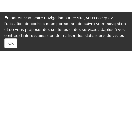
En poursuivant votre navigation sur ce site, vous acceptez
l'utilisation de cookies nous permettant de suivre votre navigation
et de vous proposer des contenus et des services adaptés à vos
centres d'intérêts ainsi que de réaliser des statistiques de visites.
Ok
Services :
Capitonnage auto
Carrosserie auto
Entretien auto
Équipement auto
Équipement ADAS
Lavage auto
Réparation auto
À savoir :